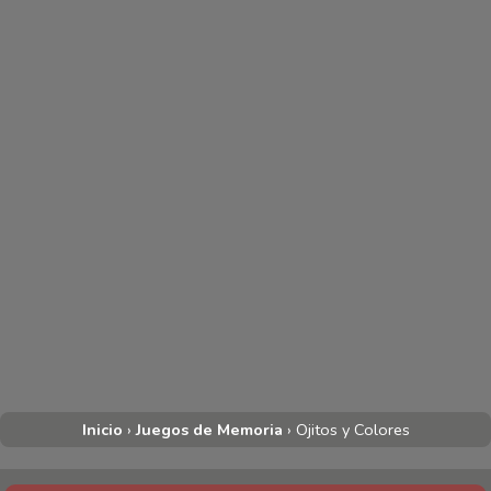
Inicio
›
Juegos de Memoria
›
Ojitos y Colores