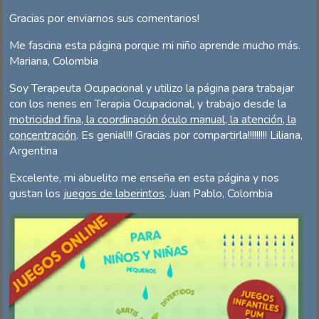
Gracias por enviarnos sus comentarios!
Me fascina esta página porque mi niño aprende mucho más.
Mariana, Colombia
Soy Terapeuta Ocupacional y utilizo la página para trabajar
con los nenes en Terapia Ocupacional, y trabajo desde la
motricidad fina, la coordinación óculo manual, la atención, la
concentración
. Es genial!!! Gracias por compartirla!!!!!!!!! Liliana,
Argentina
Excelente, mi abuelito me enseña en esta página y nos
gustan los
juegos de laberintos
. Juan Pablo, Colombia