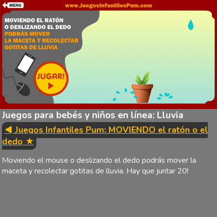
Juegos para bebés y niños en línea: Lluvia
◄ Juegos Infantiles Pum: MOVIENDO el ratón o el
dedo ★
Moviendo el mouse o deslizando el dedo podrás mover la
maceta y recolectar gotitas de lluvia. Hay que juntar 20!